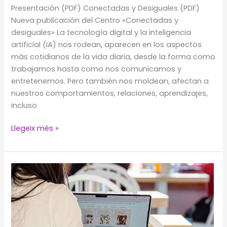
Presentación (PDF) Conectadas y Desiguales (PDF)
Nueva publicación del Centro «Conectadas y
desiguales» La tecnología digital y la inteligencia
artificial (IA) nos rodean, aparecen en los aspectos
más cotidianos de la vida diaria, desde la forma como
trabajamos hasta como nos comunicamos y
entretenemos. Pero también nos moldean, afectan a
nuestros comportamientos, relaciones, aprendizajes,
incluso
Nueva
Llegeix més »
publicación
del
Centro
«Conectadas
y
desiguales»