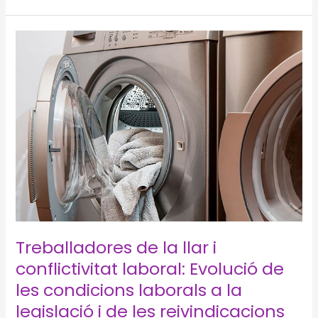
Dia
de
la
Dona
8
de
març.
Connectades
i
desiguals
Treballadores de la llar i
conflictivitat laboral: Evolució de
les condicions laborals a la
legislació i de les reivindicacions