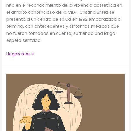
hito en el reconocimiento de la violencia obstétrica en
el ámbito contencioso de la CIDH. Cristina Britez se
presentó a un centro de salud en 1992 embarazada a
término, con antecedentes y síntomas médicos que
no fueron tomados en cuenta, sufriendo una larga
espera sentada
Violencia
Llegeix més »
obstétrica
y
mortalidad
prevenible
según
la
sentencia
Brítez
Arce
de
la