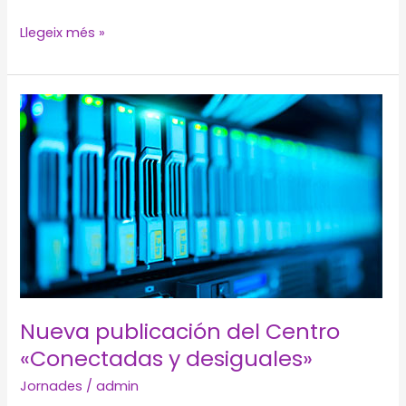
Seminario
Llegeix més »
‘Emergencias
ante
el
2030’
Nueva publicación del Centro
«Conectadas y desiguales»
Jornades
/
admin