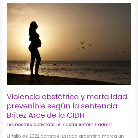
de
la
Dona
8
de
març.
Mirades
des
de
la
recerca
Violencia obstétrica y mortalidad
prevenible según la sentencia
Brítez Arce de la CIDH
Les nostres activitats i el nostre entorn
/
admin
El fallo de 2022 contra el Estado argentino marca un