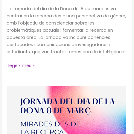
La Jornada del dia de la Dona del 8 de març es va
centrar en la recerca des d’una perspectiva de gènere,
amb l’objectiu de conscienciar sobre les
problemàtiques actuals i fomentar la recerca en
aquesta àrea. La jornada va incloure ponències
destacades i comunicacions d’investigadores i
estudiants, que van tractar temes com la intel·ligència
Jornada
Llegeix més »
del
Dia
de
la
Dona
8
de
març.
Resum