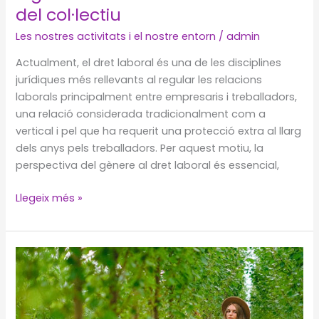
del col·lectiu
Les nostres activitats i el nostre entorn
/
admin
Actualment, el dret laboral és una de les disciplines
jurídiques més rellevants al regular les relacions
laborals principalment entre empresaris i treballadors,
una relació considerada tradicionalment com a
vertical i pel que ha requerit una protecció extra al llarg
dels anys pels treballadors. Per aquest motiu, la
perspectiva del gènere al dret laboral és essencial,
Treballadores
Llegeix més »
de
la
llar
i
conflictivitat
laboral:
Evolució