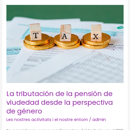
la
carrera
judicial
en
España
La tributación de la pensión de
viudedad desde la perspectiva
de género
Les nostres activitats i el nostre entorn
/
admin