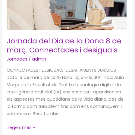
Jornada del Dia de la Dona 8 de
març. Connectades i desiguals
Jornades
/
admin
CONNECTADES I DESIGUALS. DESAFÍAMENTS JURÍDICS
Data: 6 de març de 2025 Hora: 10,15h-13,30h. Lloc: Aula
Maga de la Facultat de Dret La tecnologia digital i la
intel·ligència artificial (IA) ens envolten, apareixen en
els aspectes més quotidians de la vida diària, des de
la forma com treballem fins com ens comuniquem i
entretenim. Però també
Jornada
Llegeix més »
del