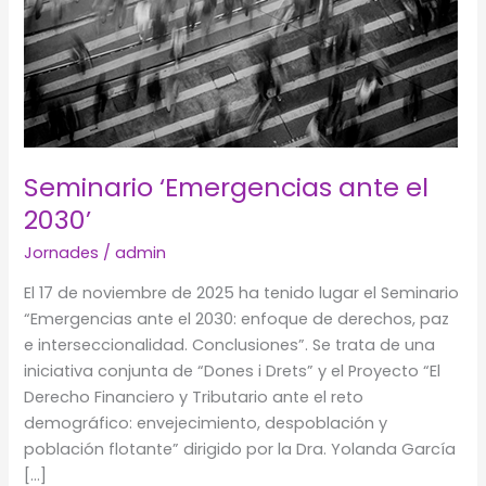
Seminario ‘Emergencias ante el
2030’
Jornades
/
admin
El 17 de noviembre de 2025 ha tenido lugar el Seminario
“Emergencias ante el 2030: enfoque de derechos, paz
e interseccionalidad. Conclusiones”. Se trata de una
iniciativa conjunta de “Dones i Drets” y el Proyecto “El
Derecho Financiero y Tributario ante el reto
demográfico: envejecimiento, despoblación y
población flotante” dirigido por la Dra. Yolanda García
[…]