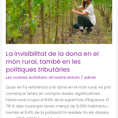
de
les
condicions
laborals
a
la
legislació
i
La invisibilitat de la dona en el
de
món rural, també en les
les
polítiques tributàries
reivindicacions
del
Les nostres activitats i el nostre entorn
/
admin
col·lectiu
Quan es fa referència a la dona en el món rural, es pot
començar tenint en compte dades significatives:
l’àrea rural ocupa el 84% de la superfície d’Espanya. El
78 % dels municipis tenen menys de 5.000 habitants i
només el 9,4% de la població hi resideix. En els darrers